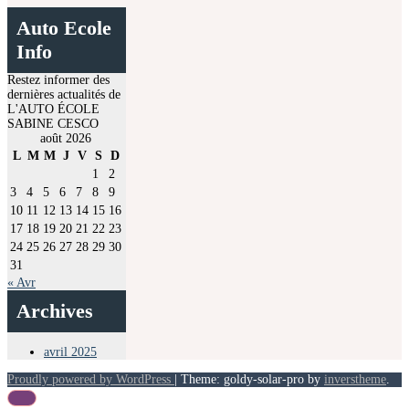
Auto Ecole
Info
Restez informer des
dernières actualités de
L'AUTO ÉCOLE
SABINE CESCO
août 2026
L
M
M
J
V
S
D
1
2
3
4
5
6
7
8
9
10
11
12
13
14
15
16
17
18
19
20
21
22
23
24
25
26
27
28
29
30
31
« Avr
Archives
avril 2025
Proudly powered by WordPress
|
Theme: goldy-solar-pro by
inverstheme
.