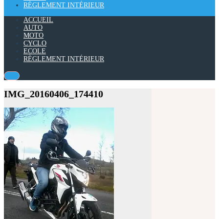
RÈGLEMENT INTÉRIEUR
ACCUEIL
AUTO
MOTO
CYCLO
ECOLE
RÈGLEMENT INTÉRIEUR
IMG_20160406_174410