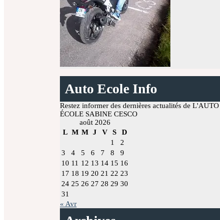
Auto Ecole Info
Restez informer des dernières actualités de L'AUTO
ÉCOLE SABINE CESCO
août 2026
L
M
M
J
V
S
D
1
2
3
4
5
6
7
8
9
10
11
12
13
14
15
16
17
18
19
20
21
22
23
24
25
26
27
28
29
30
31
« Avr