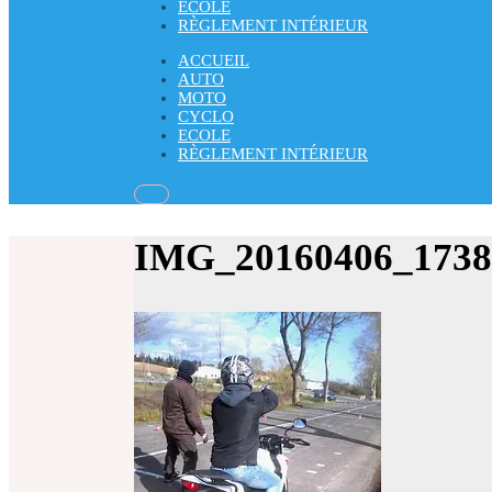
ECOLE
RÈGLEMENT INTÉRIEUR
ACCUEIL
AUTO
MOTO
CYCLO
ECOLE
RÈGLEMENT INTÉRIEUR
IMG_20160406_1738