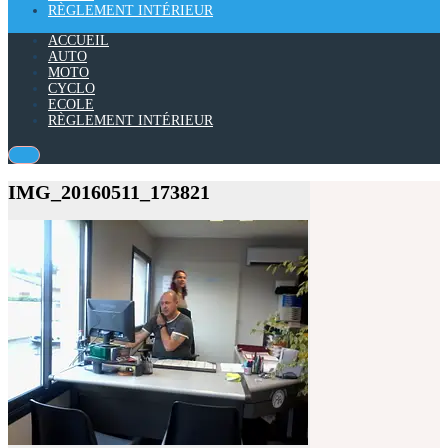
RÈGLEMENT INTÉRIEUR
ACCUEIL
AUTO
MOTO
CYCLO
ECOLE
RÈGLEMENT INTÉRIEUR
IMG_20160511_173821